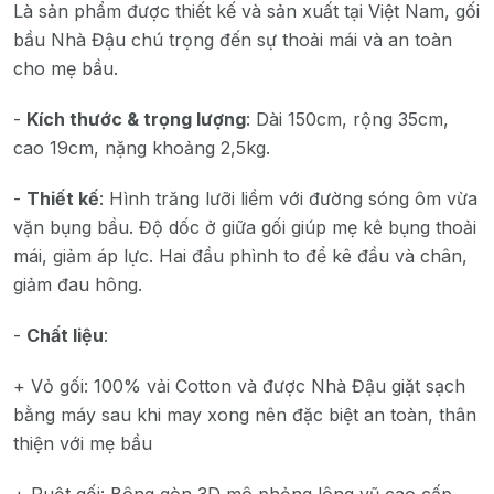
Là sản phẩm được thiết kế và sản xuất tại Việt Nam, gối
bầu Nhà Đậu chú trọng đến sự thoải mái và an toàn
cho mẹ bầu.
-
Kích thước & trọng lượng
: Dài 150cm, rộng 35cm,
cao 19cm, nặng khoảng 2,5kg.
-
Thiết kế
: Hình trăng lưỡi liềm với đường sóng ôm vừa
vặn bụng bầu. Độ dốc ở giữa gối giúp mẹ kê bụng thoải
mái, giảm áp lực. Hai đầu phình to để kê đầu và chân,
giảm đau hông.
-
Chất liệu
:
+ Vỏ gối: 100% vải Cotton và được Nhà Đậu giặt sạch
bằng máy sau khi may xong nên đặc biệt an toàn, thân
thiện với mẹ bầu
+ Ruột gối: Bông gòn 3D mô phỏng lông vũ cao cấp,