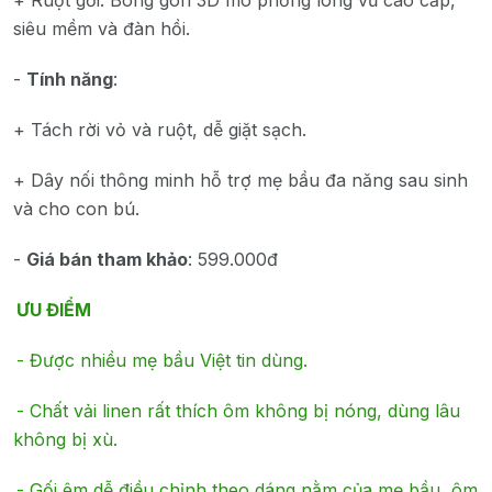
siêu mềm và đàn hồi.
-
Tính năng
:
+ Tách rời vỏ và ruột, dễ giặt sạch.
+ Dây nối thông minh hỗ trợ mẹ bầu đa năng sau sinh
và cho con bú.
-
Giá bán tham khảo
: 599.000đ
ƯU ĐIỂM
-
Được nhiều mẹ bầu Việt tin dùng.
-
Chất vải linen rất thích ôm không bị nóng, dùng lâu
không bị xù.
-
Gối êm dễ điều chỉnh theo dáng nằm của mẹ bầu, ôm