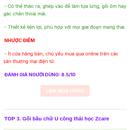
-
Có thể tháo ra, ghép vào để làm tựa lưng, gối ôm hay
gác chân thoải mái.
-
Thiết kế tiện lợi, phù hợp với mọi giai đoạn mang thai.
NHƯỢC ĐIỂM
- Ít cửa hàng bán, chủ yếu mua qua online trên các
sàn thương mại điện tử.
ĐÁNH GIÁ NGƯỜI DÙNG: 8.5/10
LINK MUA HÀNG
TOP 3. Gối bầu chữ U công thái học Zcare