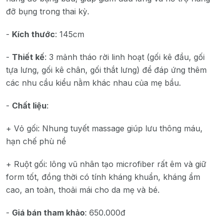
đỡ bụng trong thai kỳ.
-
Kích thước
: 145cm
-
Thiết kế
: 3 mảnh tháo rời linh hoạt (gối kê đầu, gối
tựa lưng, gối kê chân, gối thắt lưng) để đáp ứng thêm
các nhu cầu kiểu nằm khác nhau của mẹ bầu.
-
Chất liệu
:
+ Vỏ gối: Nhung tuyết massage giúp lưu thông máu,
hạn chế phù nề
+ Ruột gối: lông vũ nhân tạo microfiber rất êm và giữ
form tốt, đồng thời có tính kháng khuẩn, kháng ẩm
cao, an toàn, thoải mái cho da mẹ và bé.
-
Giá bán tham khảo
: 650.000đ